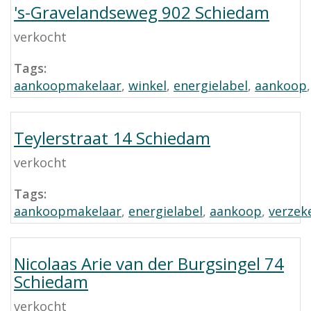
's-Gravelandseweg 902 Schiedam
verkocht
Tags:
aankoopmakelaar
,
winkel
,
energielabel
,
aankoop
Teylerstraat 14 Schiedam
verkocht
Tags:
aankoopmakelaar
,
energielabel
,
aankoop
,
verzek
Nicolaas Arie van der Burgsingel 74
Schiedam
verkocht