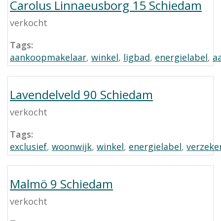
Carolus Linnaeusborg 15 Schiedam
verkocht
Tags:
aankoopmakelaar
,
winkel
,
ligbad
,
energielabel
,
a
Lavendelveld 90 Schiedam
verkocht
Tags:
exclusief
,
woonwijk
,
winkel
,
energielabel
,
verzeke
Malmö 9 Schiedam
verkocht