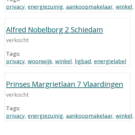
privacy
,
energiezuinig
,
aankoopmakelaar
,
winkel
Alfred Nobelborg 2 Schiedam
verkocht
Tags:
privacy
,
woonwijk
,
winkel
,
ligbad
,
energielabel
Prinses Margrietlaan 7 Vlaardingen
verkocht
Tags:
privacy
,
energiezuinig
,
aankoopmakelaar
,
winkel