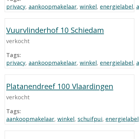
privacy
,
aankoopmakelaar
,
winkel
,
energielabel
,
Vuurvlinderhof 10 Schiedam
verkocht
Tags:
privacy
,
aankoopmakelaar
,
winkel
,
energielabel
,
Platanendreef 100 Vlaardingen
verkocht
Tags:
aankoopmakelaar
,
winkel
,
schuifpui
,
energielabel