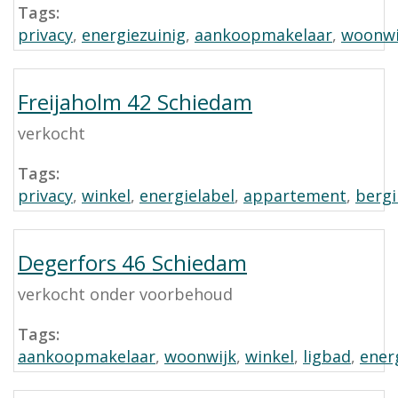
Tags:
privacy
,
energiezuinig
,
aankoopmakelaar
,
woonwi
Freijaholm 42 Schiedam
verkocht
Tags:
privacy
,
winkel
,
energielabel
,
appartement
,
berg
Degerfors 46 Schiedam
verkocht onder voorbehoud
Tags:
aankoopmakelaar
,
woonwijk
,
winkel
,
ligbad
,
ener