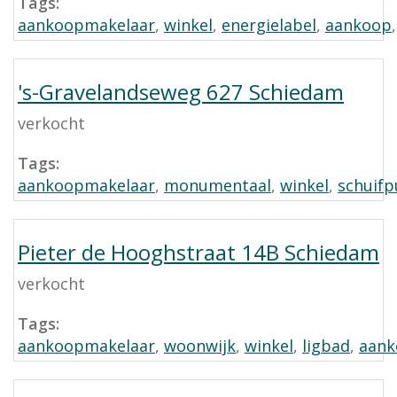
Tags:
aankoopmakelaar
,
winkel
,
energielabel
,
aankoop
's-Gravelandseweg 627 Schiedam
verkocht
Tags:
aankoopmakelaar
,
monumentaal
,
winkel
,
schuifp
Pieter de Hooghstraat 14B Schiedam
verkocht
Tags:
aankoopmakelaar
,
woonwijk
,
winkel
,
ligbad
,
aank