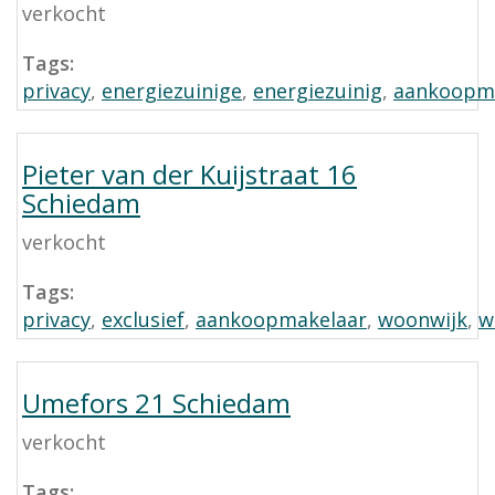
verkocht
Tags:
privacy
,
energiezuinige
,
energiezuinig
,
aankoopm
Pieter van der Kuijstraat 16
Schiedam
verkocht
Tags:
privacy
,
exclusief
,
aankoopmakelaar
,
woonwijk
,
w
Umefors 21 Schiedam
verkocht
Tags: