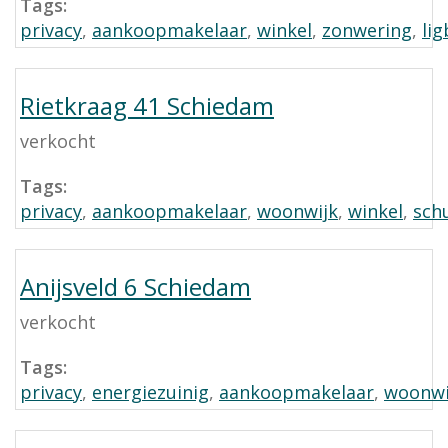
Tags:
privacy
,
aankoopmakelaar
,
winkel
,
zonwering
,
li
Rietkraag 41 Schiedam
verkocht
Tags:
privacy
,
aankoopmakelaar
,
woonwijk
,
winkel
,
sch
Anijsveld 6 Schiedam
verkocht
Tags:
privacy
,
energiezuinig
,
aankoopmakelaar
,
woonwi