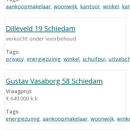
aankoopmakelaar
,
woonwijk
,
kantoor
,
winkel
,
ka
Dilleveld 19 Schiedam
verkocht onder voorbehoud
Tags:
privacy
,
energiezuinig
,
winkel
,
schuifpui
,
uitvals
Gustav Vasaborg 58 Schiedam
Vraagprijs
€ 649.000 k.k.
Tags:
energiezuinig
,
aankoopmakelaar
,
woonwijk
,
wink