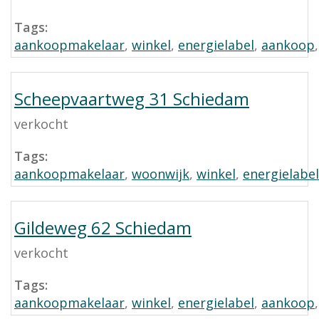
Tags:
aankoopmakelaar
,
winkel
,
energielabel
,
aankoop
Scheepvaartweg 31 Schiedam
verkocht
Tags:
aankoopmakelaar
,
woonwijk
,
winkel
,
energielabel
Gildeweg 62 Schiedam
verkocht
Tags:
aankoopmakelaar
,
winkel
,
energielabel
,
aankoop