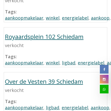
verkocht
Tags:
aankoopmakelaar
,
winkel
,
energielabel
,
aankoop
Royaardsplein 102 Schiedam
verkocht
Tags:
aankoopmakelaar
,
winkel
,
ligbad
,
energielabel
,
a
Over de Vesten 39 Schiedam
verkocht
Tags:
aankoopmakelaar
,
ligbad
,
energielabel
,
aankoop