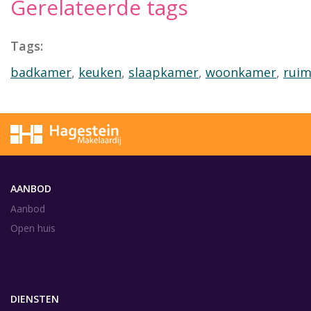
Gerelateerde tags
Tags:
badkamer
,
keuken
,
slaapkamer
,
woonkamer
,
rui
AANBOD
Aanbod
Open huis
DIENSTEN