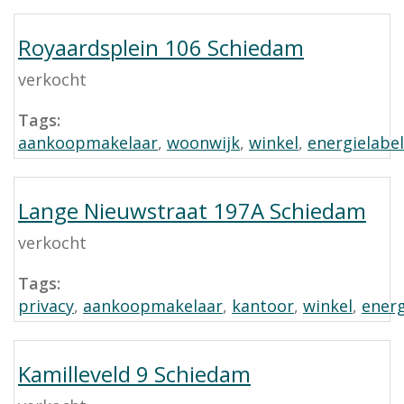
Royaardsplein 106 Schiedam
verkocht
Tags:
aankoopmakelaar
,
woonwijk
,
winkel
,
energielabel
Lange Nieuwstraat 197A Schiedam
verkocht
Tags:
privacy
,
aankoopmakelaar
,
kantoor
,
winkel
,
energ
Kamilleveld 9 Schiedam