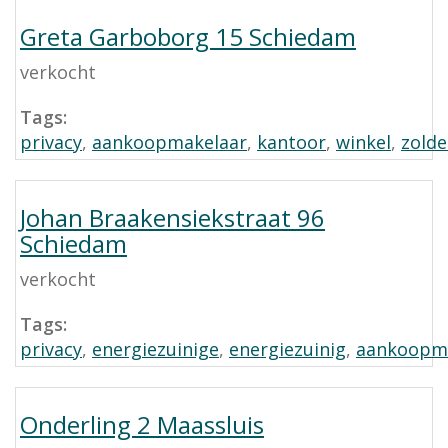
Greta Garboborg 15 Schiedam
verkocht
Tags:
privacy
,
aankoopmakelaar
,
kantoor
,
winkel
,
zold
Johan Braakensiekstraat 96
Schiedam
verkocht
Tags:
privacy
,
energiezuinige
,
energiezuinig
,
aankoopm
Onderling 2 Maassluis