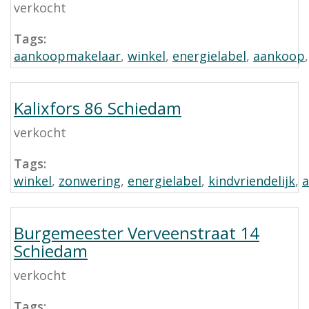
verkocht
Tags:
aankoopmakelaar
,
winkel
,
energielabel
,
aankoop
Kalixfors 86 Schiedam
verkocht
Tags:
winkel
,
zonwering
,
energielabel
,
kindvriendelijk
,
Burgemeester Verveenstraat 14
Schiedam
verkocht
Tags: