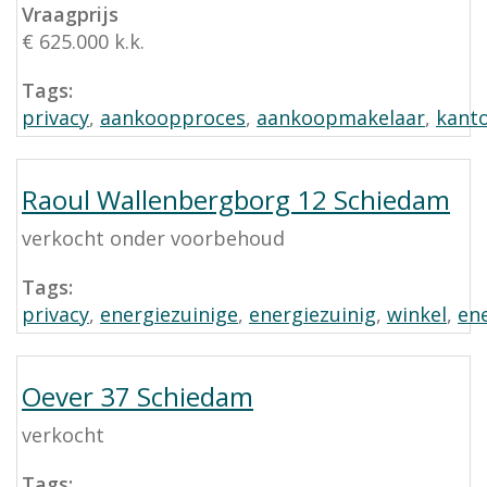
Vraagprijs
€ 625.000 k.k.
Tags:
privacy
,
aankoopproces
,
aankoopmakelaar
,
kant
Raoul Wallenbergborg 12 Schiedam
verkocht onder voorbehoud
Tags:
privacy
,
energiezuinige
,
energiezuinig
,
winkel
,
ene
Oever 37 Schiedam
verkocht
Tags: