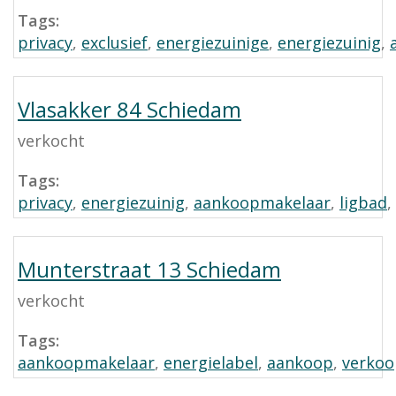
Tags:
privacy
,
exclusief
,
energiezuinige
,
energiezuinig
,
Vlasakker 84 Schiedam
verkocht
Tags:
privacy
,
energiezuinig
,
aankoopmakelaar
,
ligbad
,
Munterstraat 13 Schiedam
verkocht
Tags:
aankoopmakelaar
,
energielabel
,
aankoop
,
verkoo