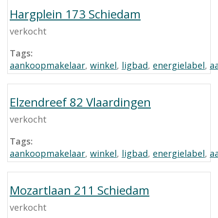
Hargplein 173 Schiedam
verkocht
Tags:
aankoopmakelaar
,
winkel
,
ligbad
,
energielabel
,
a
Elzendreef 82 Vlaardingen
verkocht
Tags:
aankoopmakelaar
,
winkel
,
ligbad
,
energielabel
,
a
Mozartlaan 211 Schiedam
verkocht