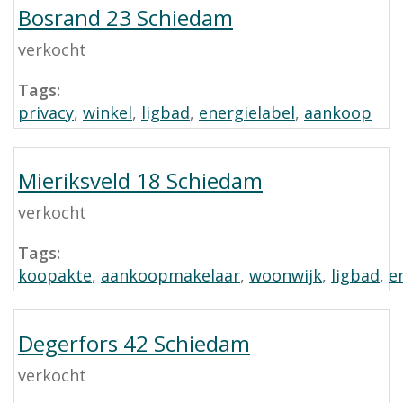
Bosrand 23 Schiedam
verkocht
Tags:
privacy
,
winkel
,
ligbad
,
energielabel
,
aankoop
Mieriksveld 18 Schiedam
verkocht
Tags:
koopakte
,
aankoopmakelaar
,
woonwijk
,
ligbad
,
e
Degerfors 42 Schiedam
verkocht