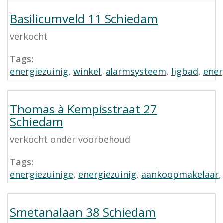
Basilicumveld 11 Schiedam
verkocht
Tags:
energiezuinig
,
winkel
,
alarmsysteem
,
ligbad
,
ener
Thomas à Kempisstraat 27
Schiedam
verkocht onder voorbehoud
Tags:
energiezuinige
,
energiezuinig
,
aankoopmakelaar
Smetanalaan 38 Schiedam