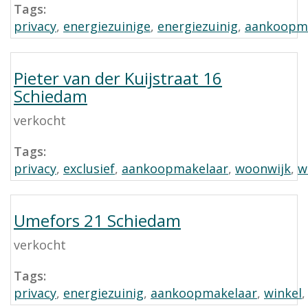
Tags:
privacy
,
energiezuinige
,
energiezuinig
,
aankoopm
Pieter van der Kuijstraat 16
Schiedam
verkocht
Tags:
privacy
,
exclusief
,
aankoopmakelaar
,
woonwijk
,
w
Umefors 21 Schiedam
verkocht
Tags:
privacy
,
energiezuinig
,
aankoopmakelaar
,
winkel