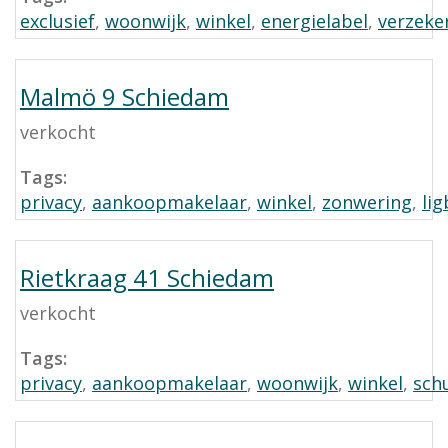
exclusief
,
woonwijk
,
winkel
,
energielabel
,
verzeke
Malmö 9 Schiedam
verkocht
Tags:
privacy
,
aankoopmakelaar
,
winkel
,
zonwering
,
li
Rietkraag 41 Schiedam
verkocht
Tags:
privacy
,
aankoopmakelaar
,
woonwijk
,
winkel
,
sch