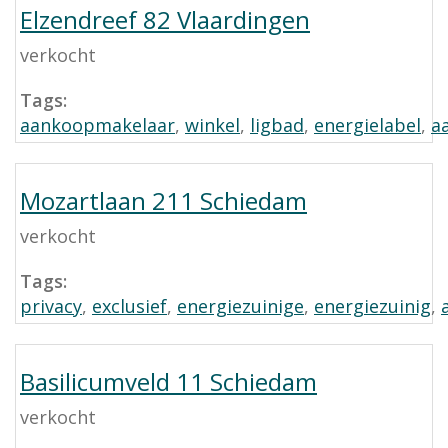
Elzendreef 82 Vlaardingen
verkocht
Tags:
aankoopmakelaar
,
winkel
,
ligbad
,
energielabel
,
a
Mozartlaan 211 Schiedam
verkocht
Tags:
privacy
,
exclusief
,
energiezuinige
,
energiezuinig
,
Basilicumveld 11 Schiedam
verkocht