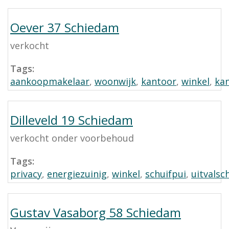
Oever 37 Schiedam
verkocht
Tags:
aankoopmakelaar
,
woonwijk
,
kantoor
,
winkel
,
ka
Dilleveld 19 Schiedam
verkocht onder voorbehoud
Tags:
privacy
,
energiezuinig
,
winkel
,
schuifpui
,
uitvals
Gustav Vasaborg 58 Schiedam