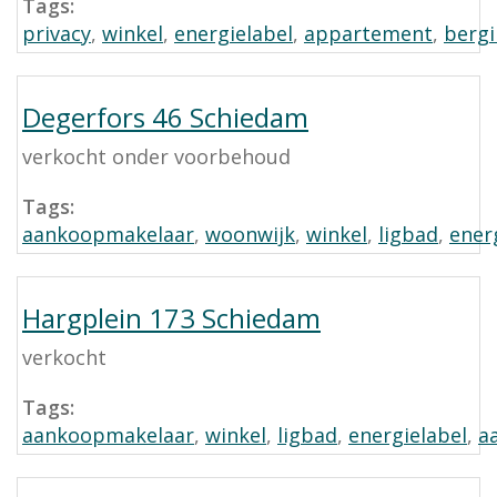
Tags:
privacy
,
winkel
,
energielabel
,
appartement
,
berg
Degerfors 46 Schiedam
verkocht onder voorbehoud
Tags:
aankoopmakelaar
,
woonwijk
,
winkel
,
ligbad
,
ener
Hargplein 173 Schiedam
verkocht
Tags:
aankoopmakelaar
,
winkel
,
ligbad
,
energielabel
,
a