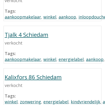
verkocht
Tags:
aankoopmakelaar
,
winkel
,
aankoop
,
inloopdouch
Tjalk 4 Schiedam
verkocht
Tags:
aankoopmakelaar
,
winkel
,
energielabel
,
aankoop
Kalixfors 86 Schiedam
verkocht
Tags:
winkel
,
zonwering
,
energielabel
,
kindvriendelijk
,