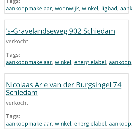
Tags:
aankoopmakelaar
,
woonwijk
,
winkel
,
ligbad
,
aank
's-Gravelandseweg 902 Schiedam
verkocht
Tags:
aankoopmakelaar
,
winkel
,
energielabel
,
aankoop
Nicolaas Arie van der Burgsingel 74
Schiedam
verkocht
Tags:
aankoopmakelaar
,
winkel
,
energielabel
,
aankoop