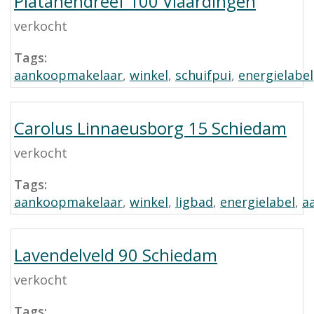
Platanendreef 100 Vlaardingen
verkocht
Tags:
aankoopmakelaar
,
winkel
,
schuifpui
,
energielabel
Carolus Linnaeusborg 15 Schiedam
verkocht
Tags:
aankoopmakelaar
,
winkel
,
ligbad
,
energielabel
,
a
Lavendelveld 90 Schiedam
verkocht
Tags: