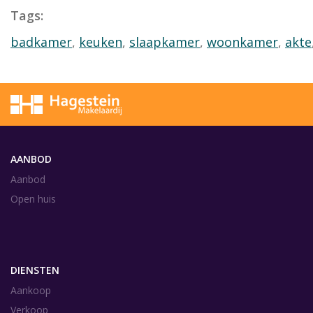
Tags:
badkamer
,
keuken
,
slaapkamer
,
woonkamer
,
akte
AANBOD
Aanbod
Open huis
DIENSTEN
Aankoop
Verkoop