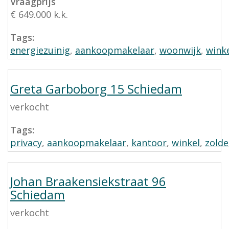
Vraagprijs
€ 649.000 k.k.
Tags:
energiezuinig
,
aankoopmakelaar
,
woonwijk
,
wink
Greta Garboborg 15 Schiedam
verkocht
Tags:
privacy
,
aankoopmakelaar
,
kantoor
,
winkel
,
zold
Johan Braakensiekstraat 96
Schiedam
verkocht