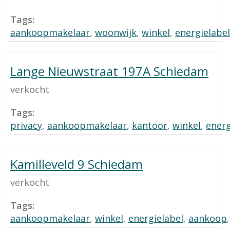
Tags:
aankoopmakelaar
,
woonwijk
,
winkel
,
energielabel
Lange Nieuwstraat 197A Schiedam
verkocht
Tags:
privacy
,
aankoopmakelaar
,
kantoor
,
winkel
,
energ
Kamilleveld 9 Schiedam
verkocht
Tags:
aankoopmakelaar
,
winkel
,
energielabel
,
aankoop