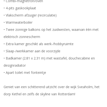
• Combi-magnetron/oven
• 4-pits gaskookplaat
• Vlakscherm afzuiger (recirculatie)
• Warmwaterboiler
• Twee zonnige balkons op het zuidwesten, waarvan één met
elektrisch zonnescherm
• Extra kamer geschikt als werk-/hobbyruimte
• Slaap-/werkkamer aan de voorzijde
• Badkamer (2.81 x 2.31 m) met wastafel, douchecabine en
designradiator
• Apart toilet met fonteintje
Geniet van een schitterend uitzicht over de wijk Sveaholm, het
dorp Kethel en zelfs de skyline van Rotterdam!